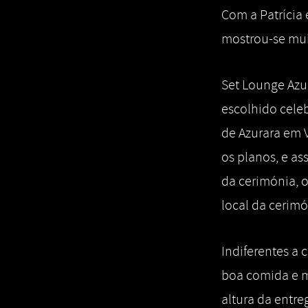
Com a Patrícia
mostrou-se muit
Set Lounge Azu
escolhido celeb
de Azurara em 
os planos, e as
da cerimónia, 
local da cerimó
Indiferentes a
boa comida e m
altura da entre