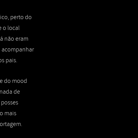
co, perto do
e o local
 já não eram
ria acompanhar
s pais.
nte do mood
“nada de
r posses
lo mais
portagem.