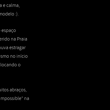
a e calma,
modelo :).
o espaço
erido na Praia
huva estragar
esmo no início
olocando o
itos abraços,
impossible” na