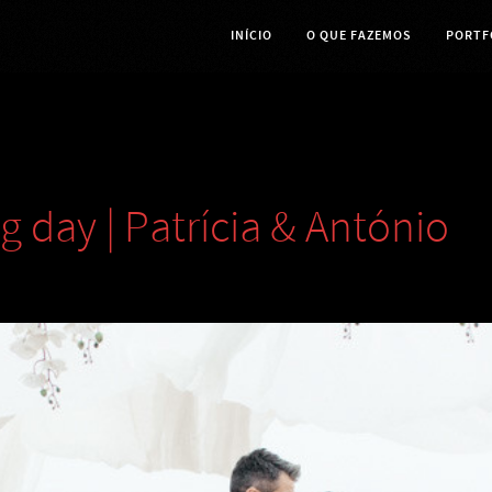
INÍCIO
O QUE FAZEMOS
PORTF
 day | Patrícia & António