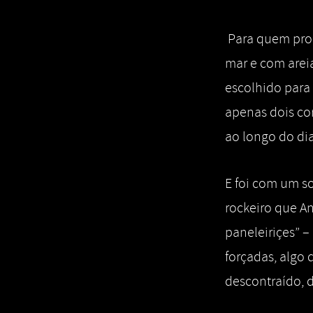
Para quem proc
mar e com areia
escolhido para 
apenas dois co
ao longo do di
E foi com um s
rockeiro que A
paneleiriçes” –
forçadas, algo
descontraído, 