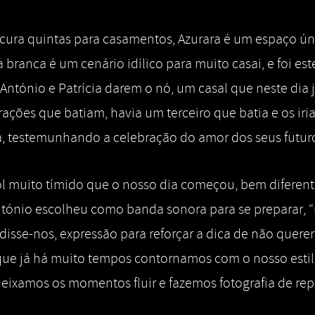
ura quintas para casamentos, Azurara é um espaço úni
 branca é um cenário idílico para muito casai, e foi est
António e Patrícia darem o nó, um casal que neste dia
rações que batiam, havia um terceiro que batia e os i
a, testemunhando a celebração do amor dos seus futuro
ol muito tímido que o nosso dia começou, bem difere
ntónio escolheu como banda sonora para se preparar, 
 disse-nos, expressão para reforçar a dica de não quere
 que já há muito tempos contornamos com o nosso esti
deixamos os momentos fluir e fazemos fotografia de re