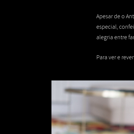
Apesar de o An
especial, confe
alegria entre f
Para ver e rever